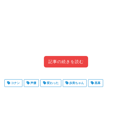
記事の続きを読む
【コナン】歩美ちゃんが黒幕説！？
コナン
声優
変わった
目次
歩美ちゃん
黒幕
[
]
開く
【コナン】歩美ちゃんの声優は変わっ
た？