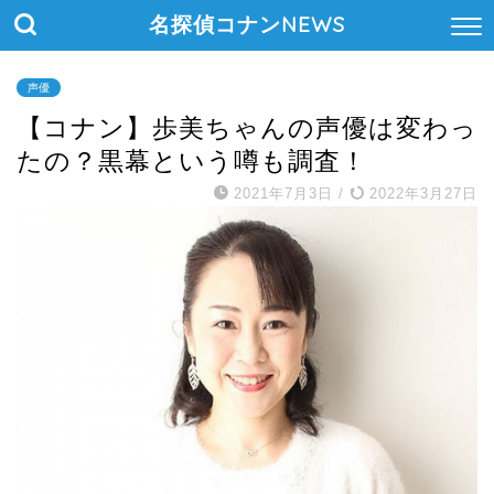
名探偵コナンNEWS
声優
【コナン】歩美ちゃんの声優は変わっ
たの？黒幕という噂も調査！
2021年7月3日
/
2022年3月27日