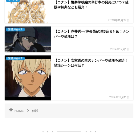
サービス
【コナン】警察学校編の単行本の発売はいつ？値
段や特典なども紹介！
2020年11月22日
登場人物ネタ
【コナン】赤井秀一(沖矢昴)の車3台まとめ！ナン
バーや値段は？
2019年12月1日
登場人物ネタ
【コナン】安室透の車のナンバーや値段を紹介！
登場シーンは何話？
2019年11月11日
HOME
値段