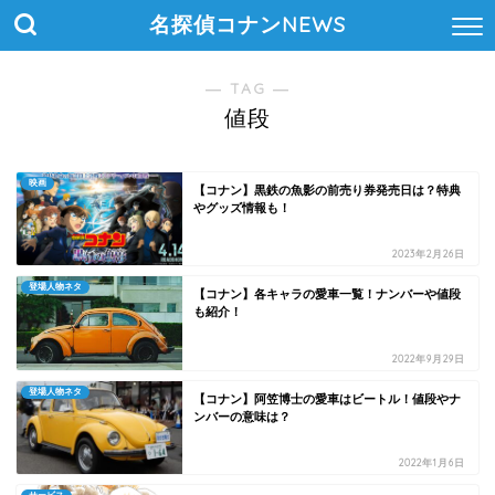
名探偵コナンNEWS
― TAG ―
値段
映画
【コナン】黒鉄の魚影の前売り券発売日は？特典
やグッズ情報も！
2023年2月26日
登場人物ネタ
【コナン】各キャラの愛車一覧！ナンバーや値段
も紹介！
2022年9月29日
登場人物ネタ
【コナン】阿笠博士の愛車はビートル！値段やナ
ンバーの意味は？
2022年1月6日