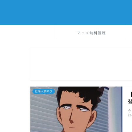
アニメ無料視聴
登場人物ネタ
今
郎