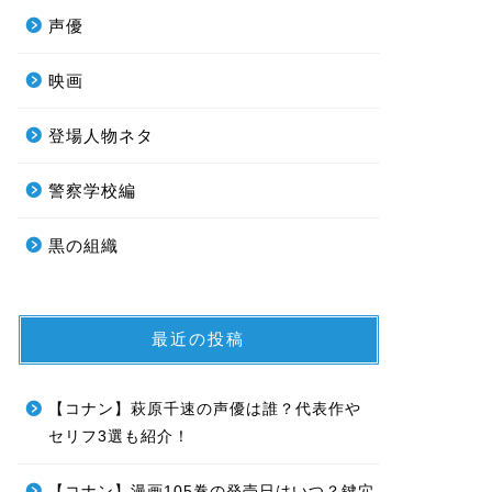
声優
映画
登場人物ネタ
警察学校編
黒の組織
最近の投稿
【コナン】萩原千速の声優は誰？代表作や
セリフ3選も紹介！
【コナン】漫画105巻の発売日はいつ？鍵穴