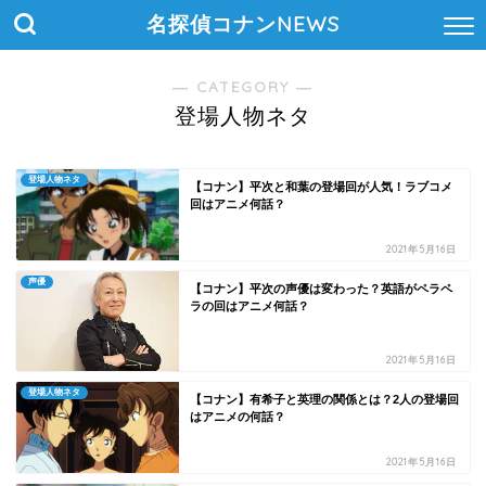
名探偵コナンNEWS
― CATEGORY ―
登場人物ネタ
登場人物ネタ
【コナン】平次と和葉の登場回が人気！ラブコメ
回はアニメ何話？
2021年5月16日
声優
【コナン】平次の声優は変わった？英語がペラペ
ラの回はアニメ何話？
2021年5月16日
登場人物ネタ
【コナン】有希子と英理の関係とは？2人の登場回
はアニメの何話？
2021年5月16日