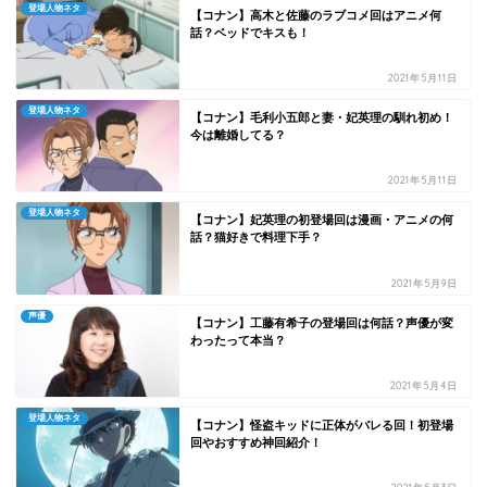
登場人物ネタ
【コナン】高木と佐藤のラブコメ回はアニメ何
話？ベッドでキスも！
2021年5月11日
登場人物ネタ
【コナン】毛利小五郎と妻・妃英理の馴れ初め！
今は離婚してる？
2021年5月11日
登場人物ネタ
【コナン】妃英理の初登場回は漫画・アニメの何
話？猫好きで料理下手？
2021年5月9日
声優
【コナン】工藤有希子の登場回は何話？声優が変
わったって本当？
2021年5月4日
登場人物ネタ
【コナン】怪盗キッドに正体がバレる回！初登場
回やおすすめ神回紹介！