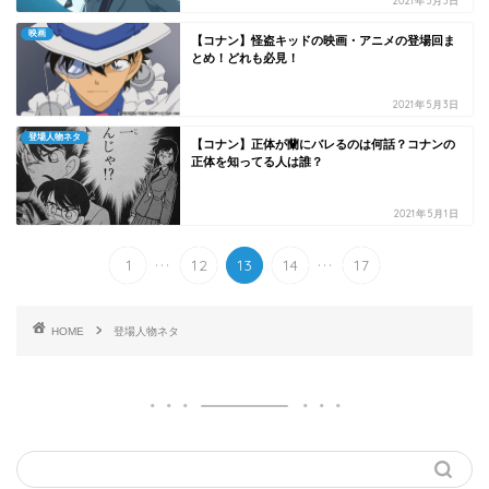
2021年5月3日
映画
【コナン】怪盗キッドの映画・アニメの登場回ま
とめ！どれも必見！
2021年5月3日
登場人物ネタ
【コナン】正体が蘭にバレるのは何話？コナンの
正体を知ってる人は誰？
2021年5月1日
...
...
1
12
13
14
17
HOME
登場人物ネタ