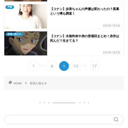
声優
【コナン】歩美ちゃんの声優は変わったの？黒幕
という噂も調査！
2021年7月3日
登場人物ネタ
【コナン】水無怜奈や弟の登場回まとめ！赤井は
死んだ？生きてる？
2021年7月3日
...
...
1
8
9
10
17
HOME
登場人物ネタ