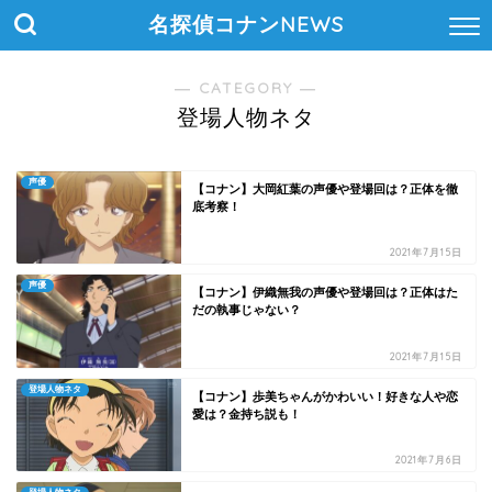
名探偵コナンNEWS
― CATEGORY ―
登場人物ネタ
声優
【コナン】大岡紅葉の声優や登場回は？正体を徹
底考察！
2021年7月15日
声優
【コナン】伊織無我の声優や登場回は？正体はた
だの執事じゃない？
2021年7月15日
登場人物ネタ
【コナン】歩美ちゃんがかわいい！好きな人や恋
愛は？金持ち説も！
2021年7月6日