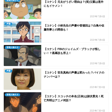
登場人物ネタ
【コナン】元太がうざい理由は？(笑)父親は意外
にもイケメン！
2021年7月6日
声優
【コナン】小林先生の声優や登場回は？白鳥や佐
藤刑事との関係も！
2021年7月6日
登場人物ネタ
【コナン】FBIのジェイムズ・ブラックが怪し
い！？黒幕説も浮上！
2021年7月6日
声優
【コナン】世良真純の声優は変わった？バイクの
ナンバーは？
2021年7月4日
登場人物ネタ
【コナン】スコッチの本名(正体)は諸伏景光！死
亡判明はアニメ何話？
2021年7月4日