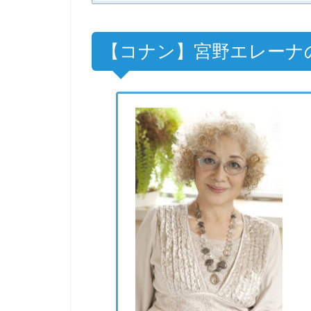
【コナン】宮野エレーナ