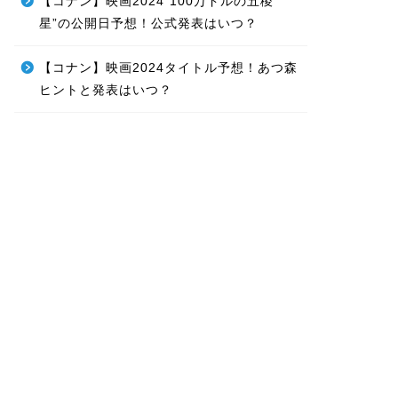
【コナン】映画2024″100万ドルの五稜
星”の公開日予想！公式発表はいつ？
【コナン】映画2024タイトル予想！あつ森
ヒントと発表はいつ？