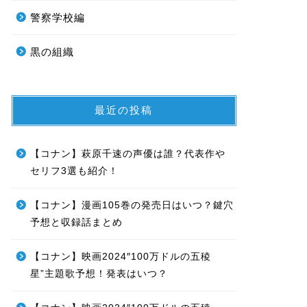
警察学校編
黒の組織
最近の投稿
【コナン】萩原千速の声優は誰？代表作や
セリフ3選も紹介！
【コナン】漫画105巻の発売日はいつ？鍵穴
予想と収録話まとめ
【コナン】映画2024″100万ドルの五稜
星”主題歌予想！発表はいつ？