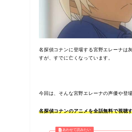
名探偵コナンに登場する宮野エレーナは
すが、すでに亡くなっています。
今回は、そんな宮野エレーナの声優や登
名探偵コナンのアニメを全話無料で視聴す