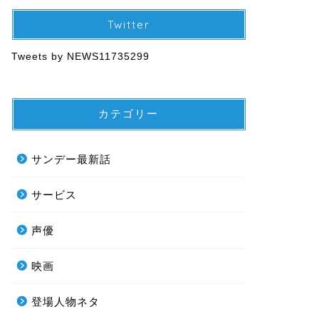
Twitter
Tweets by NEWS11735299
カテゴリー
サンデー最新話
サービス
声優
映画
登場人物ネタ