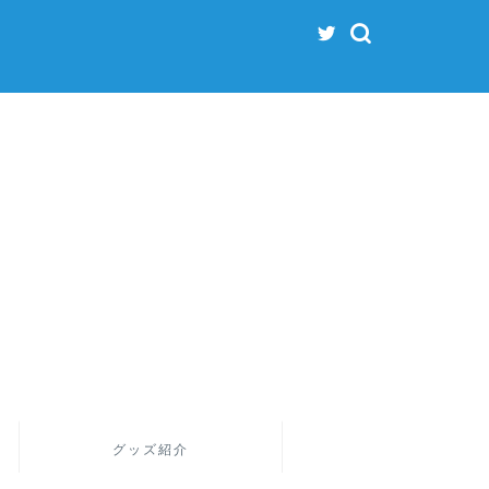
グッズ紹介