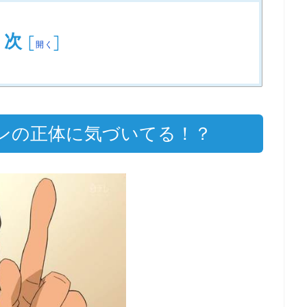
目次
[
]
開く
ンの正体に気づいてる！？