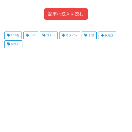
記事の続きを読む
102巻
いつ
コナン
目次
ネタバレ
予想
収録話
[
]
開く
発売日
【コナン】102巻の発売日はいつ？予想
してみた