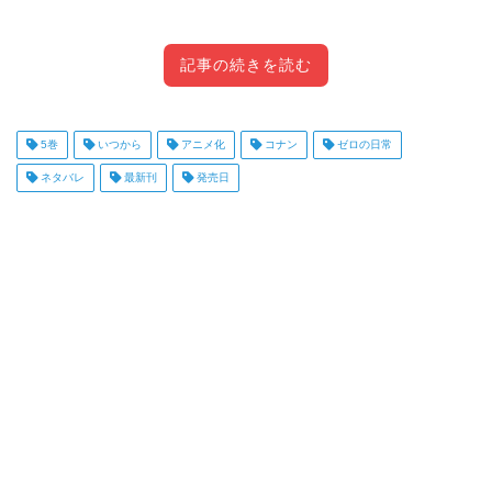
記事の続きを読む
【コナン】ゼロの日常のアニメ化はい
5巻
いつから
アニメ化
目次
コナン
ゼロの日常
つから？
[
]
開く
ネタバレ
最新刊
発売日
名探偵コナンの100巻プロジェクトの一環として、
「ゼロの日
常」をはじめとするスピンオフ3作品のアニメ化が決定
しまし
た！
【コナン】ゼロの日常の最新刊・5巻の
発売日は？
「ゼロの日常」はこれまでに4巻まで発売されています。安室
「警察学校編」のアニメ化はすでに決定していましたが、「ゼ
透のプライベートがたっぷり描かれていて、安室ファンにはた
ロの日常」と「犯人の犯沢さん」はまさか！でしたね！嬉しい
まらないですよね。
です～。